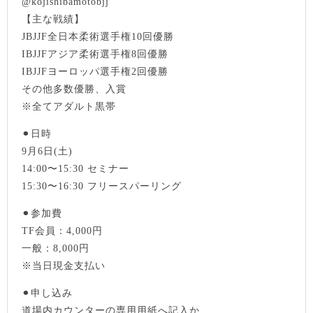
@kojishibamotobjj
【主な戦績】
JBJJF全日本柔術選手権10回優勝
IBJJFアジア柔術選手権8回優勝
IBJJFヨーロッパ選手権2回優勝
その他多数優勝、入賞
※全てアダルト黒帯
⚫︎日時
9月6日(土)
14:00〜15:30 セミナー
15:30〜16:30 フリースパーリング
⚫︎参加費
TF会員：4,000円
一般：8,000円
※当日現金支払い
⚫︎申し込み
道場内カウンターの専用用紙へ記入か